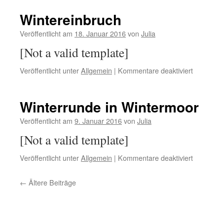
Wintereinbruch
Veröffentlicht am
18. Januar 2016
von
Julia
[Not a valid template]
für
Veröffentlicht unter
Allgemein
|
Kommentare deaktiviert
Winterei
Winterrunde in Wintermoor
Veröffentlicht am
9. Januar 2016
von
Julia
[Not a valid template]
für
Veröffentlicht unter
Allgemein
|
Kommentare deaktiviert
Winterru
in
←
Ältere Beiträge
Winterm